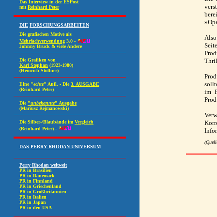
vers
bere
»Ope
Also
Seit
Prod
Thri
Prod
soll
im F
Prod
Verw
Korr
Info
(Quell