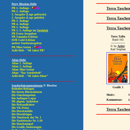
Terra Tasche
Terra Tasche
Terra Tasche
Terra TaBu
Band 165
----------------
© by
Artist
:
Karl Stephan
Grafik 1
Motiv:
M
Kommentar:
M
Terra Tasche