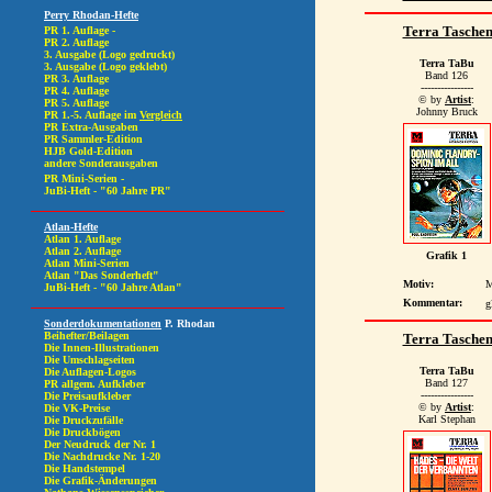
Terra Tasche
Terra TaBu
Band 126
----------------
© by
Artist
:
Johnny Bruck
Grafik 1
Motiv:
M
Kommentar:
g
Terra Tasche
Terra TaBu
Band 127
----------------
© by
Artist
:
Karl Stephan