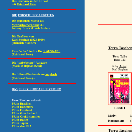
Terra Tasche
Terra TaBu
Band 123
----------------
© by
Artist
:
Karl Stephan
Grafik 1
Motiv:
M
Kommentar:
G
Terra Tasche