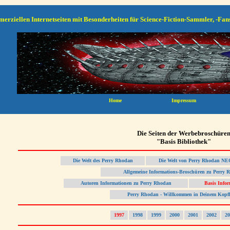
erziellen Internetseiten mit Besonderheiten für Science-Fiction-Sammler, -Fan
Die Seiten der Werbebroschüre
"Basis Bibliothek"
Die Welt des Perry Rhodan
Die Welt von Perry Rhodan N
Allgemeine Informations-Broschüren zu Perry 
Autoren Informationen zu Perry Rhodan
Basis Info
Perry Rhodan - Willkommen in Deinem Kopf
1997
1998
1999
2000
2001
2002
20