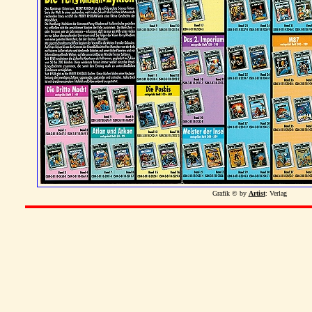
Grafik © by
Artist
: Verlag