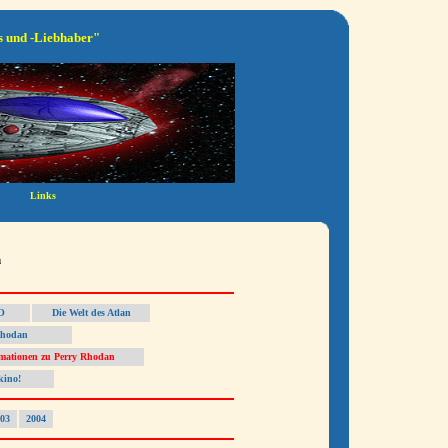
s und -Liebhaber"
n
EO
Die Welt des Atlan
Rhodan
rmationen zu Perry Rhodan
kino!
03
2004