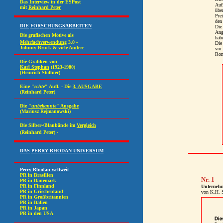
Auf
übe
Prei
den 
Die
Ang
habe
Die
vor
Rom
Nr. 1
Unternehm
von K.H. 