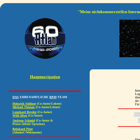
"Meine nichtkommerziellen Interne
Hauptnavigation
Inn
Log
über
der
Für 
Die