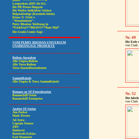
Nr. 49
Die Erde s
von Clark 
Nr. 52
Der falsch
von Clark 