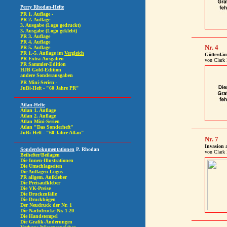
Nr. 4
Götterdä
von Clark 
Nr. 7
Invasion 
von Clark 